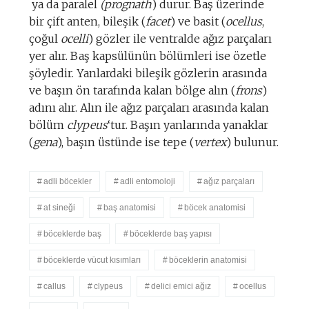
ya da paralel
(prognath
) durur. Baş üzerinde
bir çift anten, bileşik (
facet
) ve basit (
ocellus
,
çoğul
ocelli
) gözler ile ventralde ağız parçaları
yer alır. Baş kapsülünün bölümleri ise özetle
şöyledir. Yanlardaki bileşik gözlerin arasında
ve başın ön tarafında kalan bölge alın (
frons
)
adını alır. Alın ile ağız parçaları arasında kalan
bölüm
clypeus
‘tur. Başın yanlarında yanaklar
(
gena
), başın üstünde ise tepe (
vertex
) bulunur.
adli böcekler
adli entomoloji
ağız parçaları
at sineği
baş anatomisi
böcek anatomisi
böceklerde baş
böceklerde baş yapısı
böceklerde vücut kısımları
böceklerin anatomisi
callus
clypeus
delici emici ağız
ocellus