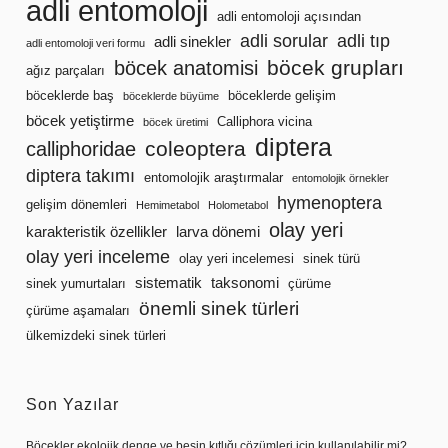
adli entomoloji
adli entomoloji açısından
adli sorular
adli tıp
adli sinekler
adli entomoloji veri formu
böcek grupları
böcek anatomisi
ağız parçaları
böceklerde baş
böceklerde gelişim
böceklerde büyüme
böcek yetiştirme
Calliphora vicina
böcek üretimi
diptera
coleoptera
calliphoridae
diptera takımı
entomolojik araştırmalar
entomolojik örnekler
hymenoptera
gelişim dönemleri
Hemimetabol
Holometabol
olay yeri
karakteristik özellikler
larva dönemi
olay yeri inceleme
olay yeri incelemesi
sinek türü
sistematik
taksonomi
sinek yumurtaları
çürüme
önemli sinek türleri
çürüme aşamaları
ülkemizdeki sinek türleri
Son Yazılar
Böcekler ekolojik denge ve besin kıtlığı çözümleri için kullanılabilir mi?