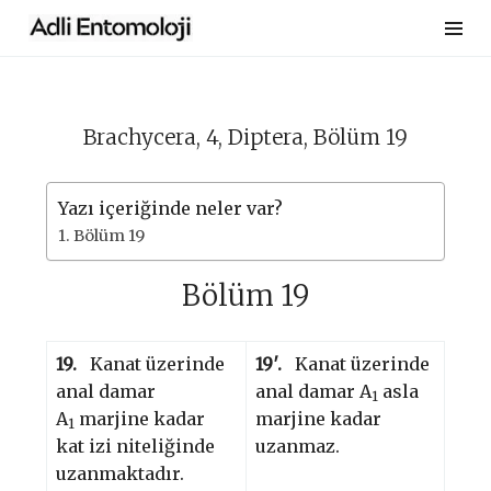
Skip
to
content
Brachycera, 4, Diptera, Bölüm 19
Yazı içeriğinde neler var?
Bölüm 19
Bölüm 19
19.
Kanat üzerinde
19′.
Kanat üzerinde
anal damar
anal damar A
asla
1
A
marjine kadar
marjine kadar
1
kat izi niteliğinde
uzanmaz.
uzanmaktadır.