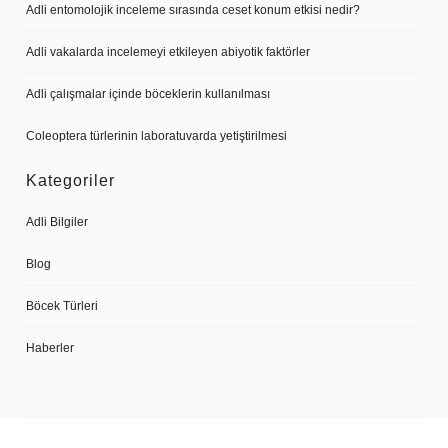
Adli entomolojik inceleme sırasında ceset konum etkisi nedir?
Adli vakalarda incelemeyi etkileyen abiyotik faktörler
Adli çalışmalar içinde böceklerin kullanılması
Coleoptera türlerinin laboratuvarda yetiştirilmesi
Kategoriler
Adli Bilgiler
Blog
Böcek Türleri
Haberler
Copyright @
Cenk Önsoy