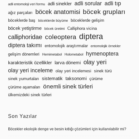
adli sorular
adli tıp
adli sinekler
adli entomoloji veri formu
böcek grupları
böcek anatomisi
ağız parçaları
böceklerde baş
böceklerde gelişim
böceklerde büyüme
böcek yetiştirme
Calliphora vicina
böcek üretimi
diptera
coleoptera
calliphoridae
diptera takımı
entomolojik araştırmalar
entomolojik örnekler
hymenoptera
gelişim dönemleri
Hemimetabol
Holometabol
olay yeri
karakteristik özellikler
larva dönemi
olay yeri inceleme
olay yeri incelemesi
sinek türü
sistematik
taksonomi
sinek yumurtaları
çürüme
önemli sinek türleri
çürüme aşamaları
ülkemizdeki sinek türleri
Son Yazılar
Böcekler ekolojik denge ve besin kıtlığı çözümleri için kullanılabilir mi?